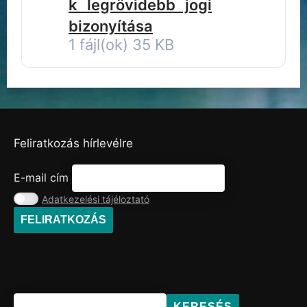
k legrövidebb jogi
bizonyítása
1 fájl(ok)
35 KB
Feliratkozás hírlevélre
E-mail cím
Adatkezelési tájéloztató
KERESÉS