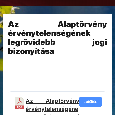
Az Alaptörvény
érvénytelenségének
legrövidebb jogi
bizonyítása
Az Alaptörvény
Letöltés
érvénytelenségéne