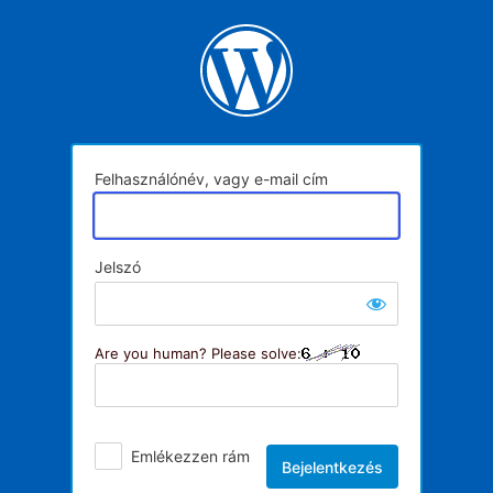
Bejelentkezés
Felhasználónév, vagy e-mail cím
Jelszó
Are you human? Please solve:
Emlékezzen rám