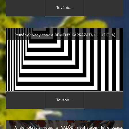
Tovább...
Remény? Vagy csak A REMÉNY KÁPRÁZATA (ILLÚZIÓJA)!
Tovább...
A demokrácia vége, a VALÓDI néphatalom létrehozása,