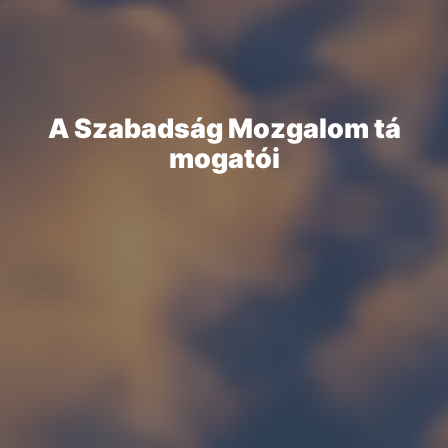
A
S
z
a
b
a
d
s
á
g
M
o
z
g
a
l
o
m
t
á
m
o
g
a
t
ó
i