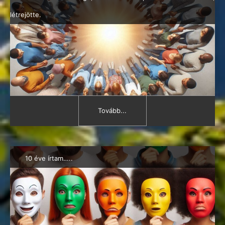
létrejötte.
Tovább...
10 éve írtam…..