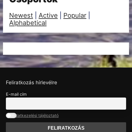
Newest
|
Active
|
Popular
|
Alphabetical
Feliratkozás hírlevélre
E-mail cím
Adatkezelési tájéloztató