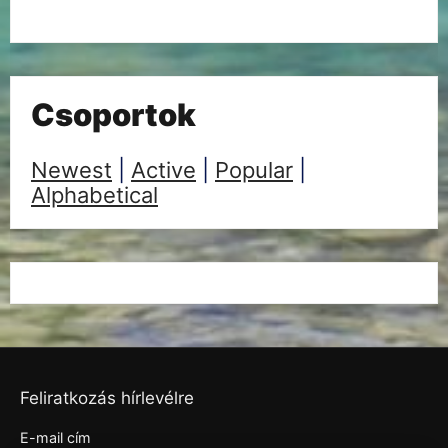
Csoportok
Newest
|
Active
|
Popular
|
Alphabetical
Feliratkozás hírlevélre
E-mail cím