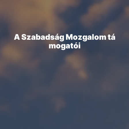
A
S
z
a
b
a
d
s
á
g
M
o
z
g
a
l
o
m
t
á
m
o
g
a
t
ó
i