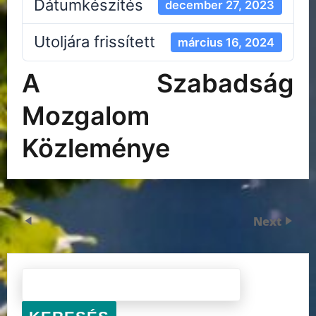
Dátumkészítés
december 27, 2023
Utoljára frissített
március 16, 2024
A Szabadság
Mozgalom
Közleménye
Next