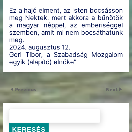
.
Ez a hajó elment, az Isten bocsásson
meg Nektek, mert akkora a bűnötök
a magyar néppel, az emberiséggel
szemben, amit mi nem bocsáthatunk
meg.
2024. augusztus 12.
Geri Tibor, a Szabadság Mozgalom
egyik (alapító) elnöke”
Previous
Next
KERESÉS