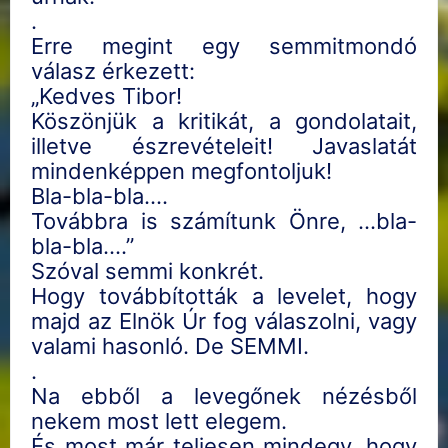
.
Erre megint egy semmitmondó
válasz érkezett:
„Kedves Tibor!
Köszönjük a kritikát, a gondolatait,
illetve észrevételeit! Javaslatát
mindenképpen megfontoljuk!
Bla-bla-bla….
Továbbra is számítunk Önre, …bla-
bla-bla….”
Szóval semmi konkrét.
Hogy továbbították a levelet, hogy
majd az Elnök Úr fog válaszolni, vagy
valami hasonló. De SEMMI.
.
Na ebből a levegőnek nézésből
nekem most lett elegem.
És most már teljesen mindegy, hogy