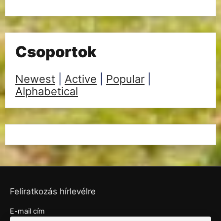
Csoportok
Newest
|
Active
|
Popular
|
Alphabetical
Feliratkozás hírlevélre
E-mail cím