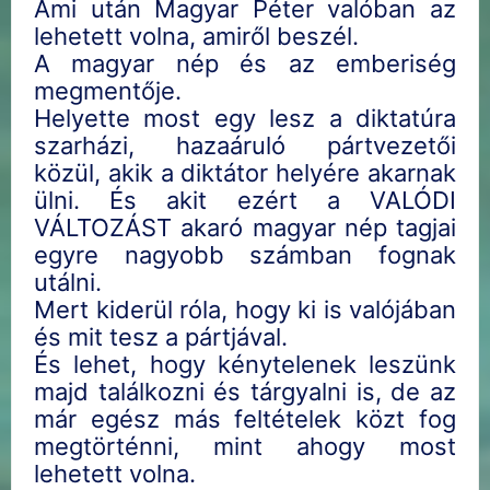
Ami után Magyar Péter valóban az
lehetett volna, amiről beszél.
A magyar nép és az emberiség
megmentője.
Helyette most egy lesz a diktatúra
szarházi, hazaáruló pártvezetői
közül, akik a diktátor helyére akarnak
ülni. És akit ezért a VALÓDI
VÁLTOZÁST akaró magyar nép tagjai
egyre nagyobb számban fognak
utálni.
Mert kiderül róla, hogy ki is valójában
és mit tesz a pártjával.
És lehet, hogy kénytelenek leszünk
majd találkozni és tárgyalni is, de az
már egész más feltételek közt fog
megtörténni, mint ahogy most
lehetett volna.