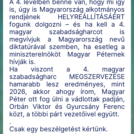
A 4. levélben benne van, hogy mi így
is, úgy is Magyarország alkotmányos
rendjének HELYREÁLLÍTÁSÁÉRT
fogunk dolgozni – és ha kell a 4.
magyar szabadságharcot is
megvívjuk a Magyarország nevű
diktatúrával szemben, ha esetleg a
miniszterelnököt Magyar Péternek
hívják is.
Ha viszont a 4. magyar
szabadságharc MEGSZERVEZÉSE
hamarabb lesz eredményes, mint
2026, akkor ahogy írom, Magyar
Péter ott fog ülni a vádlottak padján,
Orbán Viktor és Gyurcsány Ferenc
közt, a többi párt vezetőivel együtt.
.
Csak egy beszélgetést kértünk.