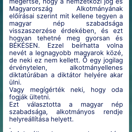
megértse, hogy a nemzetközi jog és
Magyarország Alkotmányának
előírásai szerint mit kellene tegyen a
magyar nép szabadsága
visszaszerzése érdekében, és ezt
hogyan tehetné meg gyorsan és
BÉKÉSEN. Ezzel beírhatta volna
nevét a legnagyobb magyarok közé,
de neki ez nem kellett. Ő egy jogilag
érvénytelen, alkotmányellenes
diktatúrában a diktátor helyére akar
ülni.
Vagy megígérték neki, hogy oda
fogják ültetni.
Ezt választotta a magyar nép
szabadsága, alkotmányos rendje
helyreállítása helyett.
.