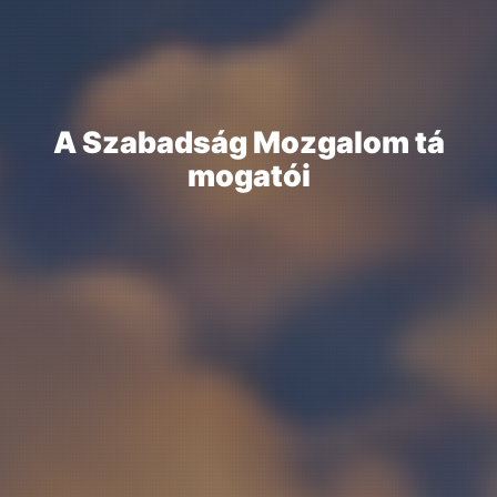
A
S
z
a
b
a
d
s
á
g
M
o
z
g
a
l
o
m
t
á
m
o
g
a
t
ó
i