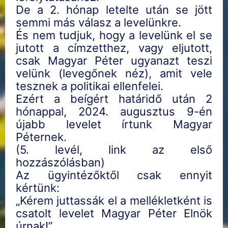
De a 2. hónap letelte után se jött
semmi más válasz a levelünkre.
És nem tudjuk, hogy a levelünk el se
jutott a címzetthez, vagy eljutott,
csak Magyar Péter ugyanazt teszi
velünk (levegőnek néz), amit vele
tesznek a politikai ellenfelei.
Ezért a beígért határidő után 2
hónappal, 2024. augusztus 9-én
újabb levelet írtunk Magyar
Péternek.
(5. levél, link az első
hozzászólásban)
Az ügyintézőktől csak ennyit
kértünk:
„Kérem juttassák el a mellékletként is
csatolt levelet Magyar Péter Elnök
úrnak!”