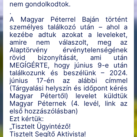
nem gondolkodtok.
.
A Magyar Péterrel Baján történt
személyes találkozó után – ahol a
kezébe adtuk azokat a leveleket,
amire nem válaszolt, meg az
Alaptörvény érvénytelenségének
rövid bizonyítását, ami után
MEGÍGÉRTE, hogy június 9-e után
találkozunk és beszélünk – 2024.
június 17-én az alábbi címmel
(Tárgyalási helyszín és időpont kérés
Magyar Pétertől) levelet küldtük
Magyar Péternek (4. levél, link az
első hozzászólásban)
Ezt kértük:
„Tisztelt Ügyintéző!
Tisztelt Segítő Aktivista!