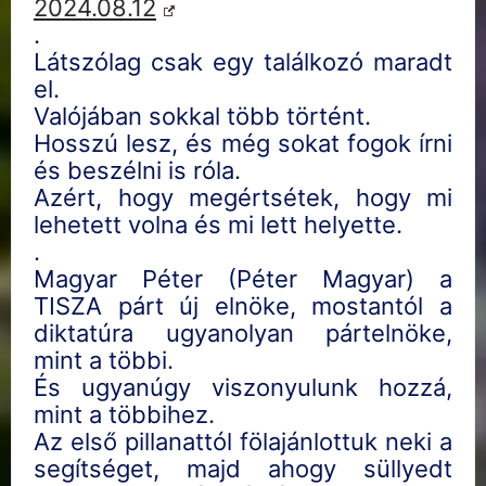
2024.08.12
.
Látszólag csak egy találkozó maradt
el.
Valójában sokkal több történt.
Hosszú lesz, és még sokat fogok írni
és beszélni is róla.
Azért, hogy megértsétek, hogy mi
lehetett volna és mi lett helyette.
.
Magyar Péter (Péter Magyar) a
TISZA párt új elnöke, mostantól a
diktatúra ugyanolyan pártelnöke,
mint a többi.
És ugyanúgy viszonyulunk hozzá,
mint a többihez.
Az első pillanattól fölajánlottuk neki a
segítséget, majd ahogy süllyedt