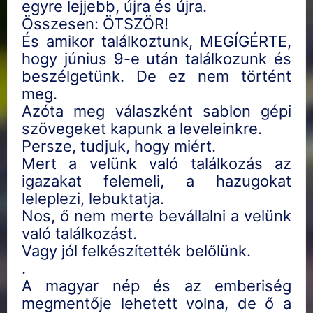
egyre lejjebb, újra és újra.
Összesen: ÖTSZÖR!
És amikor találkoztunk, MEGÍGÉRTE,
hogy június 9-e után találkozunk és
beszélgetünk. De ez nem történt
meg.
Azóta meg válaszként sablon gépi
szövegeket kapunk a leveleinkre.
Persze, tudjuk, hogy miért.
Mert a velünk való találkozás az
igazakat felemeli, a hazugokat
leleplezi, lebuktatja.
Nos, ő nem merte bevállalni a velünk
való találkozást.
Vagy jól felkészítették belőlünk.
.
A magyar nép és az emberiség
megmentője lehetett volna, de ő a