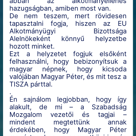
abban az alkotmányellenes
hazugságban, amiben most van.
De nem teszem, mert rövidesen
tapasztalni fogja, hiszen az EU
Alkotmányügyi Bizottsága
Alelnökeként könnyű helyzetbe
hozott minket.
Ezt a helyzetet fogjuk elsőként
felhasználni, hogy bebizonyítsuk a
magyar népnek, hogy kicsoda
valójában Magyar Péter, és mit tesz a
TISZA párttal.
.
Én sajnálom legjobban, hogy így
alakult, de mi – a Szabadság
Mozgalom vezetői és tagjai –
mindent megtettünk annak
érdekében, hogy Magyar Péter