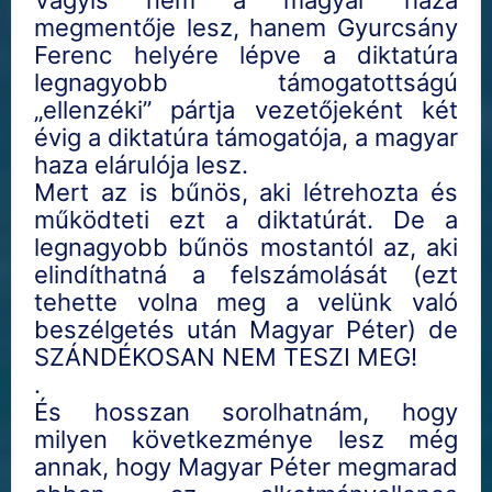
Vagyis nem a magyar haza
megmentője lesz, hanem Gyurcsány
Ferenc helyére lépve a diktatúra
legnagyobb támogatottságú
„ellenzéki” pártja vezetőjeként két
évig a diktatúra támogatója, a magyar
haza elárulója lesz.
Mert az is bűnös, aki létrehozta és
működteti ezt a diktatúrát. De a
legnagyobb bűnös mostantól az, aki
elindíthatná a felszámolását (ezt
tehette volna meg a velünk való
beszélgetés után Magyar Péter) de
SZÁNDÉKOSAN NEM TESZI MEG!
.
És hosszan sorolhatnám, hogy
milyen következménye lesz még
annak, hogy Magyar Péter megmarad