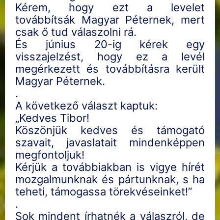
Kérem, hogy ezt a levelet
továbbítsák Magyar Péternek, mert
csak ő tud válaszolni rá.
És június 20-ig kérek egy
visszajelzést, hogy ez a levél
megérkezett és továbbításra került
Magyar Péternek.
.
A következő választ kaptuk:
„Kedves Tibor!
Köszönjük kedves és támogató
szavait, javaslatait mindenképpen
megfontoljuk!
Kérjük a továbbiakban is vigye hírét
mozgalmunknak és pártunknak, s ha
teheti, támogassa törekvéseinket!”
.
Sok mindent írhatnék a válaszról, de