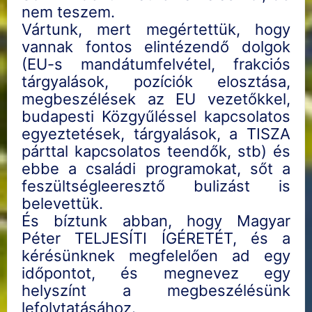
nem teszem.
Vártunk, mert megértettük, hogy
vannak fontos elintézendő dolgok
(EU-s mandátumfelvétel, frakciós
tárgyalások, pozíciók elosztása,
megbeszélések az EU vezetőkkel,
budapesti Közgyűléssel kapcsolatos
egyeztetések, tárgyalások, a TISZA
párttal kapcsolatos teendők, stb) és
ebbe a családi programokat, sőt a
feszültségleeresztő bulizást is
belevettük.
És bíztunk abban, hogy Magyar
Péter TELJESÍTI ÍGÉRETÉT, és a
kérésünknek megfelelően ad egy
időpontot, és megnevez egy
helyszínt a megbeszélésünk
lefolytatásához.