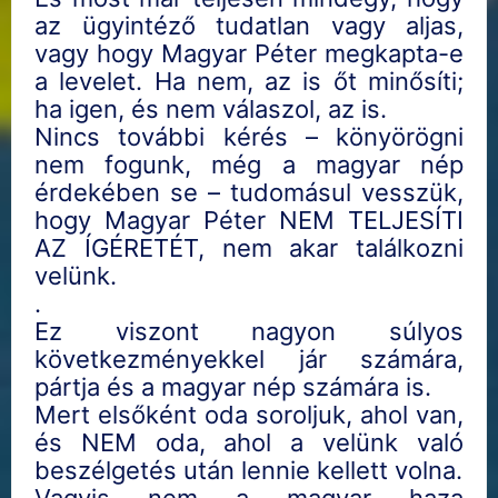
az ügyintéző tudatlan vagy aljas,
vagy hogy Magyar Péter megkapta-e
a levelet. Ha nem, az is őt minősíti;
ha igen, és nem válaszol, az is.
Nincs további kérés – könyörögni
nem fogunk, még a magyar nép
érdekében se – tudomásul vesszük,
hogy Magyar Péter NEM TELJESÍTI
AZ ÍGÉRETÉT, nem akar találkozni
velünk.
.
Ez viszont nagyon súlyos
következményekkel jár számára,
pártja és a magyar nép számára is.
Mert elsőként oda soroljuk, ahol van,
és NEM oda, ahol a velünk való
beszélgetés után lennie kellett volna.