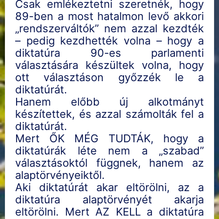
Csak emlékeztetni szeretnék, hogy
89-ben a most hatalmon levő akkori
„rendszerváltók” nem azzal kezdték
– pedig kezdhették volna – hogy a
diktatúra 90-es parlamenti
választására készültek volna, hogy
ott választáson győzzék le a
diktatúrát.
Hanem előbb új alkotmányt
készítettek, és azzal számolták fel a
diktatúrát.
Mert ŐK MÉG TUDTÁK, hogy a
diktatúrák léte nem a „szabad”
választásoktól függnek, hanem az
alaptörvényeiktől.
Aki diktatúrát akar eltörölni, az a
diktatúra alaptörvényét akarja
eltörölni. Mert AZ KELL a diktatúra