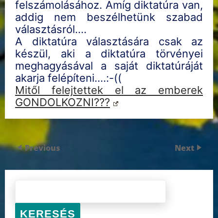
felszámolásához. Amíg diktatúra van,
addig nem beszélhetünk szabad
választásról….
A diktatúra választására csak az
készül, aki a diktatúra törvényei
meghagyásával a saját diktatúráját
akarja felépíteni….:-((
Mitől felejtettek el az emberek
GONDOLKOZNI???
Previous
Next
KERESÉS