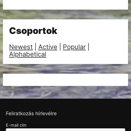
Csoportok
Newest
|
Active
|
Popular
|
Alphabetical
Feliratkozás hírlevélre
E-mail cím