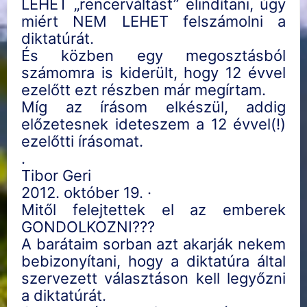
LEHET „rencerváltást” elindítani, úgy
miért NEM LEHET felszámolni a
diktatúrát.
És közben egy megosztásból
számomra is kiderült, hogy 12 évvel
ezelőtt ezt részben már megírtam.
Míg az írásom elkészül, addig
előzetesnek ideteszem a 12 évvel(!)
ezelőtti írásomat.
.
Tibor Geri
2012. október 19. ·
Mitől felejtettek el az emberek
GONDOLKOZNI???
A barátaim sorban azt akarják nekem
bebizonyítani, hogy a diktatúra által
szervezett választáson kell legyőzni
a diktatúrát.