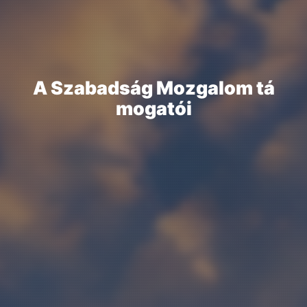
A
S
z
a
b
a
d
s
á
g
M
o
z
g
a
l
o
m
t
á
m
o
g
a
t
ó
i